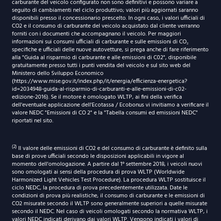
carburante del veicolo configurato non sono definitivi e possono variare a
seguito di cambiamenti nel ciclo produttivo; valori più aggiornati saranno
disponibili presso il concessionario prescelto. In ogni caso, i valori ufficiali di
CO2 e il consumo di carburante del veicolo acquistato dal cliente verranno
forniti con i documenti che accompagnano il veicolo. Per maggiori
informazioni sui consumi ufficiali di carburante e sulle emissioni di CO₂
specifiche e ufficiali delle nuove autovetture, si prega anche di fare riferimento
alla "Guida al risparmio di carburante e alle emissioni di C02", disponibile
gratuitamente presso tutti i punti vendita del veicolo e sul sito web del
Ministero dello Sviluppo Economico
(https://www.mise.gov.it/index.php/it/energia/efficienza-energetica?
id=2034948-guida-al-risparmio-di-carburanti-e-alle-emissioni-di-c02-
edizione-2016). Se il motore è omologato WLTP, ai fini della verifica
dell'eventuale applicazione dell'Ecotassa / Ecobonus vi invitiamo a verificare il
valore NEDC "Emissioni di CO 2" e la "Tabella consumi ed emissioni NEDC"
riportati nel sito.
(2)
Il valore delle emissioni di CO2 e del consumo di carburante è definito sulla
base di prove ufficiali secondo le disposizioni applicabili in vigore al
momento dell'omologazione. A partire dal 1° settembre 2018, i veicoli nuovi
sono omologati ai sensi della procedura di prova WLTP (Worldwide
Harmonized Light Vehicles Test Procedure). La procedura WLTP sostituisce il
ciclo NEDC, la procedura di prova precedentemente utilizzata. Date le
condizioni di prova più realistiche, il consumo di carburante e le emissioni di
CO2 misurate secondo il WLTP sono generalmente superiori a quelle misurate
secondo il NEDC. Nel caso di veicoli omologati secondo la normativa WLTP, i
valori NEDC indicati derivano dai valori WLTP. Vengono indicati i valori di