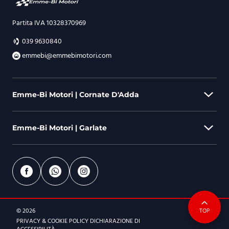
Partita IVA 10328370969
039 9630840
emmebi@emmebimotori.com
Emme-Bi Motori | Cornate D'Adda
Emme-Bi Motori | Garlate
Via Berlinguer, 44 - 20872 Cornate D'Adda (MB)
039 9630840
emmebi@emmebimotori.com
Via Parini, 578 - 23852 Garlate (LC)
0341 155 1506
ORARI DI APERTURA
© 2026
TOP
emmebi@emmebimotori.com
Dal lunedì al venerdì
PRIVACY & COOKIE POLICY
DICHIARAZIONE DI
9:00-12:30 | 14.30-19:00