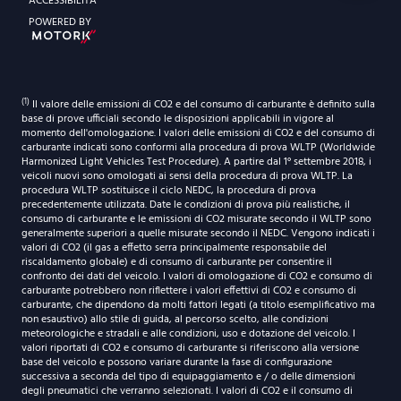
ACCESSIBILITÀ
ORARI DI APERTURA
POWERED BY
Sabato
Dal lunedì al venerdì
9:30-12:30 | 14.30-18:30
9:00-12:30 | 14.30-19:00
Sabato
(1)
Il valore delle emissioni di CO2 e del consumo di carburante è definito sulla
9:30-12:30 | 14.30-18:30
base di prove ufficiali secondo le disposizioni applicabili in vigore al
momento dell'omologazione. I valori delle emissioni di CO2 e del consumo di
carburante indicati sono conformi alla procedura di prova WLTP (Worldwide
Harmonized Light Vehicles Test Procedure). A partire dal 1° settembre 2018, i
veicoli nuovi sono omologati ai sensi della procedura di prova WLTP. La
procedura WLTP sostituisce il ciclo NEDC, la procedura di prova
precedentemente utilizzata. Date le condizioni di prova più realistiche, il
consumo di carburante e le emissioni di CO2 misurate secondo il WLTP sono
generalmente superiori a quelle misurate secondo il NEDC. Vengono indicati i
valori di CO2 (il gas a effetto serra principalmente responsabile del
riscaldamento globale) e di consumo di carburante per consentire il
confronto dei dati del veicolo. I valori di omologazione di CO2 e consumo di
carburante potrebbero non riflettere i valori effettivi di CO2 e consumo di
carburante, che dipendono da molti fattori legati (a titolo esemplificativo ma
non esaustivo) allo stile di guida, al percorso scelto, alle condizioni
meteorologiche e stradali e alle condizioni, uso e dotazione del veicolo. I
valori riportati di CO2 e consumo di carburante si riferiscono alla versione
base del veicolo e possono variare durante la fase di configurazione
successiva a seconda del tipo di equipaggiamento e / o delle dimensioni
degli pneumatici che verranno selezionati. I valori di CO2 e il consumo di