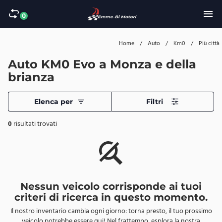
0
Home
/
Auto
/
Km0
/
Più città
Auto KM0 Evo a Monza e della
brianza
Elenca per
Filtri
0
risultati trovati
Nessun veicolo corrisponde ai tuoi
criteri di ricerca in questo momento.
Il nostro inventario cambia ogni giorno: torna presto, il tuo prossimo
veicolo potrebbe essere qui! Nel frattempo, esplora la nostra