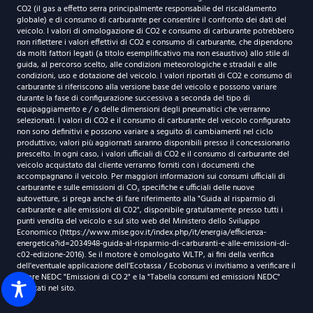
CO2 (il gas a effetto serra principalmente responsabile del riscaldamento
globale) e di consumo di carburante per consentire il confronto dei dati del
veicolo. I valori di omologazione di CO2 e consumo di carburante potrebbero
non riflettere i valori effettivi di CO2 e consumo di carburante, che dipendono
da molti fattori legati (a titolo esemplificativo ma non esaustivo) allo stile di
guida, al percorso scelto, alle condizioni meteorologiche e stradali e alle
condizioni, uso e dotazione del veicolo. I valori riportati di CO2 e consumo di
carburante si riferiscono alla versione base del veicolo e possono variare
durante la fase di configurazione successiva a seconda del tipo di
equipaggiamento e / o delle dimensioni degli pneumatici che verranno
selezionati. I valori di CO2 e il consumo di carburante del veicolo configurato
non sono definitivi e possono variare a seguito di cambiamenti nel ciclo
produttivo; valori più aggiornati saranno disponibili presso il concessionario
prescelto. In ogni caso, i valori ufficiali di CO2 e il consumo di carburante del
veicolo acquistato dal cliente verranno forniti con i documenti che
accompagnano il veicolo. Per maggiori informazioni sui consumi ufficiali di
carburante e sulle emissioni di CO₂ specifiche e ufficiali delle nuove
autovetture, si prega anche di fare riferimento alla "Guida al risparmio di
carburante e alle emissioni di C02", disponibile gratuitamente presso tutti i
punti vendita del veicolo e sul sito web del Ministero dello Sviluppo
Economico (https://www.mise.gov.it/index.php/it/energia/efficienza-
energetica?id=2034948-guida-al-risparmio-di-carburanti-e-alle-emissioni-di-
c02-edizione-2016). Se il motore è omologato WLTP, ai fini della verifica
dell'eventuale applicazione dell'Ecotassa / Ecobonus vi invitiamo a verificare il
valore NEDC "Emissioni di CO 2" e la "Tabella consumi ed emissioni NEDC"
riportati nel sito.