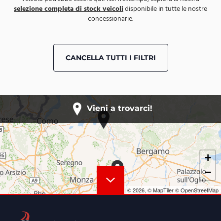
selezione completa di stock veicoli
disponibile in tutte le nostre
concessionarie.
CANCELLA TUTTI I FILTRI
Vieni a trovarci!
+
−
Leaflet
|
© 2026,
© MapTiler
© OpenStreetMap