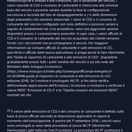
meteorologiche e stradali e alle condizioni, uso e dotazione del veicolo. I
valori riportati di CO2 e consumo di carburante si riferiscono alla versione
base del veicolo e possono variare durante la fase di configurazione
successiva a seconda del tipo di equipaggiamento e / o delle dimensioni
degli pneumatici che verranno selezionati. I valori di CO2 e il consumo di
carburante del veicolo configurato non sono definitivi e possono variare a
seguito di cambiamenti nel ciclo produttivo; valori più aggiornati saranno
disponibili presso il concessionario prescelto. In ogni caso, i valori ufficiali di
CO2 e il consumo di carburante del veicolo acquistato dal cliente verranno
forniti con i documenti che accompagnano il veicolo. Per maggiori
informazioni sui consumi ufficiali di carburante e sulle emissioni di CO₂
specifiche e ufficiali delle nuove autovetture, si prega anche di fare riferimento
alla "Guida al risparmio di carburante e alle emissioni di C02", disponibile
gratuitamente presso tutti i punti vendita del veicolo e sul sito web del
Ministero dello Sviluppo Economico
(https://www.mise.gov.it/index.php/it/energia/efficienza-energetica?
id=2034948-guida-al-risparmio-di-carburanti-e-alle-emissioni-di-c02-
edizione-2016). Se il motore è omologato WLTP, ai fini della verifica
dell'eventuale applicazione dell'Ecotassa / Ecobonus vi invitiamo a verificare il
valore NEDC "Emissioni di CO 2" e la "Tabella consumi ed emissioni NEDC"
riportati nel sito.
(2)
Il valore delle emissioni di CO2 e del consumo di carburante è definito sulla
base di prove ufficiali secondo le disposizioni applicabili in vigore al
momento dell'omologazione. A partire dal 1° settembre 2018, i veicoli nuovi
sono omologati ai sensi della procedura di prova WLTP (Worldwide
Harmonized Light Vehicles Test Procedure). La procedura WLTP sostituisce il