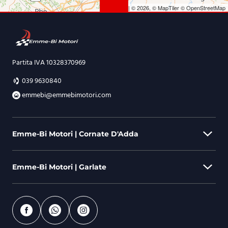
Leaflet
|
© 2026,
© MapTiler
© OpenStreetMap
Partita IVA 10328370969
039 9630840
emmebi@emmebimotori.com
Emme-Bi Motori | Cornate D'Adda
Emme-Bi Motori | Garlate
Via Berlinguer, 44 - 20872 Cornate D'Adda (MB)
039 9630840
emmebi@emmebimotori.com
Via Parini, 578 - 23852 Garlate (LC)