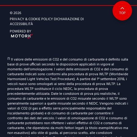
0341 155 1506
ORARI DI APERTURA
© 2026
TOP
emmebi@emmebimotori.com
Dal lunedì al venerdì
PRIVACY & COOKIE POLICY
DICHIARAZIONE DI
9:00-12:30 | 14.30-19:00
ACCESSIBILITÀ
ORARI DI APERTURA
POWERED BY
Sabato
Dal lunedì al venerdì
9:30-12:30 | 14.30-18:30
9:00-12:30 | 14.30-19:00
Sabato
(1)
Il valore delle emissioni di CO2 e del consumo di carburante è definito sulla
9:30-12:30 | 14.30-18:30
base di prove ufficiali secondo le disposizioni applicabili in vigore al
momento dell'omologazione. I valori delle emissioni di CO2 e del consumo di
carburante indicati sono conformi alla procedura di prova WLTP (Worldwide
Harmonized Light Vehicles Test Procedure). A partire dal 1° settembre 2018, i
veicoli nuovi sono omologati ai sensi della procedura di prova WLTP. La
procedura WLTP sostituisce il ciclo NEDC, la procedura di prova
precedentemente utilizzata. Date le condizioni di prova più realistiche, il
consumo di carburante e le emissioni di CO2 misurate secondo il WLTP sono
generalmente superiori a quelle misurate secondo il NEDC. Vengono indicati i
valori di CO2 (il gas a effetto serra principalmente responsabile del
riscaldamento globale) e di consumo di carburante per consentire il
confronto dei dati del veicolo. I valori di omologazione di CO2 e consumo di
carburante potrebbero non riflettere i valori effettivi di CO2 e consumo di
carburante, che dipendono da molti fattori legati (a titolo esemplificativo ma
non esaustivo) allo stile di guida, al percorso scelto, alle condizioni