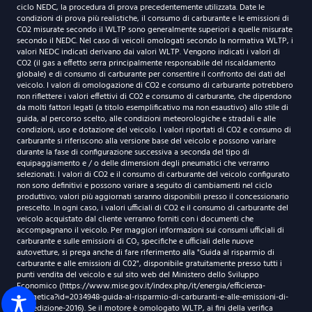
ciclo NEDC, la procedura di prova precedentemente utilizzata. Date le
condizioni di prova più realistiche, il consumo di carburante e le emissioni di
CO2 misurate secondo il WLTP sono generalmente superiori a quelle misurate
secondo il NEDC. Nel caso di veicoli omologati secondo la normativa WLTP, i
valori NEDC indicati derivano dai valori WLTP. Vengono indicati i valori di
CO2 (il gas a effetto serra principalmente responsabile del riscaldamento
globale) e di consumo di carburante per consentire il confronto dei dati del
veicolo. I valori di omologazione di CO2 e consumo di carburante potrebbero
non riflettere i valori effettivi di CO2 e consumo di carburante, che dipendono
da molti fattori legati (a titolo esemplificativo ma non esaustivo) allo stile di
guida, al percorso scelto, alle condizioni meteorologiche e stradali e alle
condizioni, uso e dotazione del veicolo. I valori riportati di CO2 e consumo di
carburante si riferiscono alla versione base del veicolo e possono variare
durante la fase di configurazione successiva a seconda del tipo di
equipaggiamento e / o delle dimensioni degli pneumatici che verranno
selezionati. I valori di CO2 e il consumo di carburante del veicolo configurato
non sono definitivi e possono variare a seguito di cambiamenti nel ciclo
produttivo; valori più aggiornati saranno disponibili presso il concessionario
prescelto. In ogni caso, i valori ufficiali di CO2 e il consumo di carburante del
veicolo acquistato dal cliente verranno forniti con i documenti che
accompagnano il veicolo. Per maggiori informazioni sui consumi ufficiali di
carburante e sulle emissioni di CO₂ specifiche e ufficiali delle nuove
autovetture, si prega anche di fare riferimento alla "Guida al risparmio di
carburante e alle emissioni di C02", disponibile gratuitamente presso tutti i
punti vendita del veicolo e sul sito web del Ministero dello Sviluppo
Economico (https://www.mise.gov.it/index.php/it/energia/efficienza-
energetica?id=2034948-guida-al-risparmio-di-carburanti-e-alle-emissioni-di-
c02-edizione-2016). Se il motore è omologato WLTP, ai fini della verifica