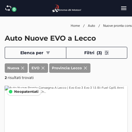
0
Home
/
Auto
/
Nuove pronta con
Auto Nuove EVO a Lecco
Elenca per
Filtri
(3)
Nuova
EVO
Provincia: Lecco
2
risultati trovati
Neopatentati