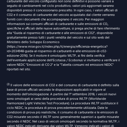
carburante del veicolo configurato non sono definitivi e possono variare a
seguito di cambiamenti nel ciclo produttivo; valori più aggiornati saranno
disponibili presso il concessionario prescelto. In ogni caso, i valori ufficiali di
CO2 e il consumo di carburante del veicolo acquistato dal cliente verranno
forniti con i documenti che accompagnano il veicolo. Per maggiori
informazioni sui consumi ufficiali di carburante e sulle emissioni di CO₂
specifiche e ufficiali delle nuove autovetture, si prega anche di fare riferimento
alla "Guida al risparmio di carburante e alle emissioni di C02", disponibile
gratuitamente presso tutti i punti vendita del veicolo e sul sito web del
Ministero dello Sviluppo Economico
(https://www.mise.gov.it/index.php/it/energia/efficienza-energetica?
id=2034948-guida-al-risparmio-di-carburanti-e-alle-emissioni-di-c02-
edizione-2016). Se il motore è omologato WLTP, ai fini della verifica
dell'eventuale applicazione dell'Ecotassa / Ecobonus vi invitiamo a verificare il
valore NEDC "Emissioni di CO 2" e la "Tabella consumi ed emissioni NEDC"
riportati nel sito.
(2)
Il valore delle emissioni di CO2 e del consumo di carburante è definito sulla
base di prove ufficiali secondo le disposizioni applicabili in vigore al
momento dell'omologazione. A partire dal 1° settembre 2018, i veicoli nuovi
sono omologati ai sensi della procedura di prova WLTP (Worldwide
Harmonized Light Vehicles Test Procedure). La procedura WLTP sostituisce il
ciclo NEDC, la procedura di prova precedentemente utilizzata. Date le
condizioni di prova più realistiche, il consumo di carburante e le emissioni di
CO2 misurate secondo il WLTP sono generalmente superiori a quelle misurate
secondo il NEDC. Nel caso di veicoli omologati secondo la normativa WLTP, i
valori NEDC indicati derivano dai valori WLTP. Vengono indicati i valori di