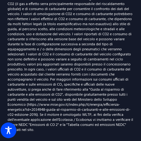
CO2 (il gas a effetto serra principalmente responsabile del riscaldamento
globale) e di consumo di carburante per consentire il confronto dei dati del
veicolo. I valori di omologazione di CO2 e consumo di carburante potrebbero
non riflettere i valori effettivi di CO2 e consumo di carburante, che dipendono
da molti fattori legati (a titolo esemplificativo ma non esaustivo) allo stile di
guida, al percorso scelto, alle condizioni meteorologiche e stradali e alle
condizioni, uso e dotazione del veicolo. I valori riportati di CO2 e consumo di
carburante si riferiscono alla versione base del veicolo e possono variare
durante la fase di configurazione successiva a seconda del tipo di
equipaggiamento e / o delle dimensioni degli pneumatici che verranno
selezionati. I valori di CO2 e il consumo di carburante del veicolo configurato
non sono definitivi e possono variare a seguito di cambiamenti nel ciclo
produttivo; valori più aggiornati saranno disponibili presso il concessionario
prescelto. In ogni caso, i valori ufficiali di CO2 e il consumo di carburante del
veicolo acquistato dal cliente verranno forniti con i documenti che
accompagnano il veicolo. Per maggiori informazioni sui consumi ufficiali di
carburante e sulle emissioni di CO₂ specifiche e ufficiali delle nuove
autovetture, si prega anche di fare riferimento alla "Guida al risparmio di
carburante e alle emissioni di C02", disponibile gratuitamente presso tutti i
punti vendita del veicolo e sul sito web del Ministero dello Sviluppo
Economico (https://www.mise.gov.it/index.php/it/energia/efficienza-
energetica?id=2034948-guida-al-risparmio-di-carburanti-e-alle-emissioni-di-
c02-edizione-2016). Se il motore è omologato WLTP, ai fini della verifica
dell'eventuale applicazione dell'Ecotassa / Ecobonus vi invitiamo a verificare il
valore NEDC "Emissioni di CO 2" e la "Tabella consumi ed emissioni NEDC"
riportati nel sito.