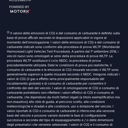
ACCESSIBILITÀ
ORARI DI APERTURA
POWERED BY
Sabato
Dal lunedì al venerdì
9:30-12:30 | 14.30-18:30
9:00-12:30 | 14.30-19:00
Sabato
(1)
Il valore delle emissioni di CO2 e del consumo di carburante è definito sulla
9:30-12:30 | 14.30-18:30
base di prove ufficiali secondo le disposizioni applicabili in vigore al
momento dell'omologazione. I valori delle emissioni di CO2 e del consumo di
carburante indicati sono conformi alla procedura di prova WLTP (Worldwide
Harmonized Light Vehicles Test Procedure). A partire dal 1° settembre 2018, i
veicoli nuovi sono omologati ai sensi della procedura di prova WLTP. La
procedura WLTP sostituisce il ciclo NEDC, la procedura di prova
precedentemente utilizzata. Date le condizioni di prova più realistiche, il
consumo di carburante e le emissioni di CO2 misurate secondo il WLTP sono
generalmente superiori a quelle misurate secondo il NEDC. Vengono indicati i
valori di CO2 (il gas a effetto serra principalmente responsabile del
riscaldamento globale) e di consumo di carburante per consentire il
confronto dei dati del veicolo. I valori di omologazione di CO2 e consumo di
carburante potrebbero non riflettere i valori effettivi di CO2 e consumo di
carburante, che dipendono da molti fattori legati (a titolo esemplificativo ma
non esaustivo) allo stile di guida, al percorso scelto, alle condizioni
meteorologiche e stradali e alle condizioni, uso e dotazione del veicolo. I
valori riportati di CO2 e consumo di carburante si riferiscono alla versione
base del veicolo e possono variare durante la fase di configurazione
successiva a seconda del tipo di equipaggiamento e / o delle dimensioni
degli pneumatici che verranno selezionati. I valori di CO2 e il consumo di