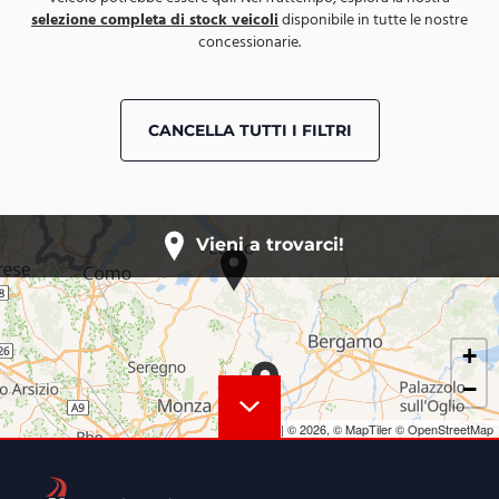
selezione completa di stock veicoli
disponibile in tutte le nostre
concessionarie.
CANCELLA TUTTI I FILTRI
Vieni a trovarci!
+
−
Leaflet
|
© 2026,
© MapTiler
© OpenStreetMap