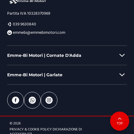
Partita IVA 10328370969
039 9630840
emmebi@emmebimotori.com
Emme-Bi Motori | Cornate D'Adda
Emme-Bi Motori | Garlate
Via Berlinguer, 44 - 20872 Cornate D'Adda (MB)
039 9630840
emmebi@emmebimotori.com
Via Parini, 578 - 23852 Garlate (LC)
0341 155 1506
ORARI DI APERTURA
© 2026
TOP
emmebi@emmebimotori.com
Dal lunedì al venerdì
PRIVACY & COOKIE POLICY
DICHIARAZIONE DI
9:00-12:30 | 14.30-19:00