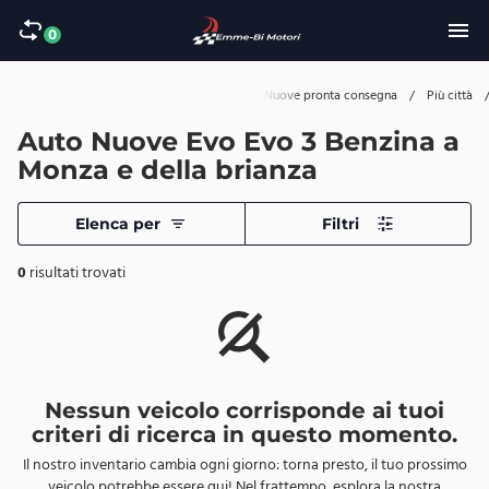
0
Home
/
Auto
/
Nuove pronta consegna
/
Più città
Auto Nuove Evo Evo 3 Benzina a
Monza e della brianza
Elenca per
Filtri
0
risultati trovati
Nessun veicolo corrisponde ai tuoi
criteri di ricerca in questo momento.
Il nostro inventario cambia ogni giorno: torna presto, il tuo prossimo
veicolo potrebbe essere qui! Nel frattempo, esplora la nostra