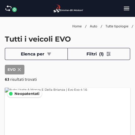
0
Home
/
Auto
/
Tutte tipologie
/
Tutti i veicoli EVO
Elenca per
Filtri
(1)
EVO
63
risultati trovati
Neopatentati