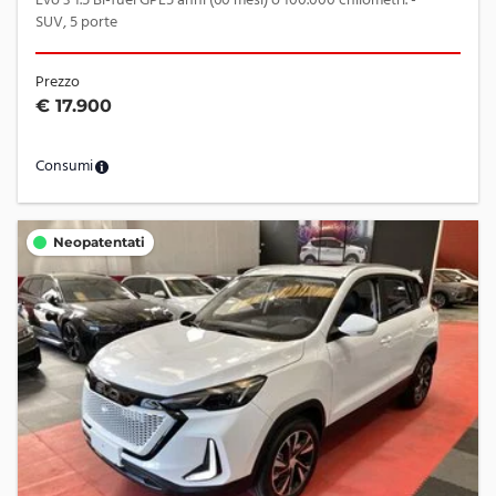
Evo 3 1.5 Bi-fuel GPL5 anni (60 mesi) o 100.000 chilometri. -
SUV, 5 porte
Prezzo
€ 17.900
Consumi
Neopatentati