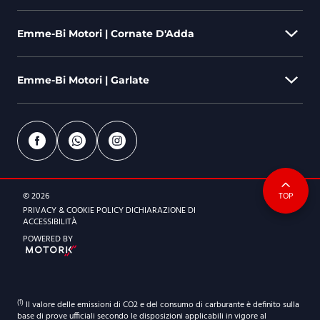
Emme-Bi Motori | Cornate D'Adda
Emme-Bi Motori | Garlate
Via Berlinguer, 44 - 20872 Cornate D'Adda (MB)
039 9630840
emmebi@emmebimotori.com
Via Parini, 578 - 23852 Garlate (LC)
0341 155 1506
ORARI DI APERTURA
© 2026
TOP
emmebi@emmebimotori.com
Dal lunedì al venerdì
PRIVACY & COOKIE POLICY
DICHIARAZIONE DI
9:00-12:30 | 14.30-19:00
ACCESSIBILITÀ
ORARI DI APERTURA
POWERED BY
Sabato
Dal lunedì al venerdì
9:30-12:30 | 14.30-18:30
9:00-12:30 | 14.30-19:00
Sabato
(1)
Il valore delle emissioni di CO2 e del consumo di carburante è definito sulla
9:30-12:30 | 14.30-18:30
base di prove ufficiali secondo le disposizioni applicabili in vigore al