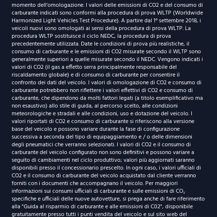
momento dell'omologazione. I valori delle emissioni di CO2 e del consumo di
carburante indicati sono conformi alla procedura di prova WLTP (Worldwide
Harmonized Light Vehicles Test Procedure). A partire dal 1° settembre 2018, i
veicoli nuovi sono omologati ai sensi della procedura di prova WLTP. La
procedura WLTP sostituisce il ciclo NEDC, la procedura di prova
precedentemente utilizzata. Date le condizioni di prova più realistiche, il
consumo di carburante e le emissioni di CO2 misurate secondo il WLTP sono
generalmente superiori a quelle misurate secondo il NEDC. Vengono indicati i
valori di CO2 (il gas a effetto serra principalmente responsabile del
riscaldamento globale) e di consumo di carburante per consentire il
confronto dei dati del veicolo. I valori di omologazione di CO2 e consumo di
carburante potrebbero non riflettere i valori effettivi di CO2 e consumo di
carburante, che dipendono da molti fattori legati (a titolo esemplificativo ma
non esaustivo) allo stile di guida, al percorso scelto, alle condizioni
meteorologiche e stradali e alle condizioni, uso e dotazione del veicolo. I
valori riportati di CO2 e consumo di carburante si riferiscono alla versione
base del veicolo e possono variare durante la fase di configurazione
successiva a seconda del tipo di equipaggiamento e / o delle dimensioni
degli pneumatici che verranno selezionati. I valori di CO2 e il consumo di
carburante del veicolo configurato non sono definitivi e possono variare a
seguito di cambiamenti nel ciclo produttivo; valori più aggiornati saranno
disponibili presso il concessionario prescelto. In ogni caso, i valori ufficiali di
CO2 e il consumo di carburante del veicolo acquistato dal cliente verranno
forniti con i documenti che accompagnano il veicolo. Per maggiori
informazioni sui consumi ufficiali di carburante e sulle emissioni di CO₂
specifiche e ufficiali delle nuove autovetture, si prega anche di fare riferimento
alla "Guida al risparmio di carburante e alle emissioni di C02", disponibile
gratuitamente presso tutti i punti vendita del veicolo e sul sito web del