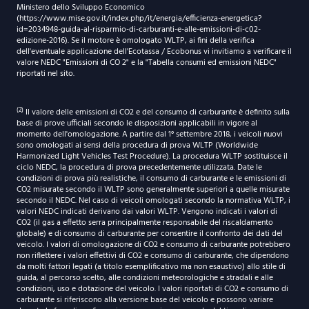
Ministero dello Sviluppo Economico
(https://www.mise.gov.it/index.php/it/energia/efficienza-energetica?
id=2034948-guida-al-risparmio-di-carburanti-e-alle-emissioni-di-c02-
edizione-2016). Se il motore è omologato WLTP, ai fini della verifica
dell'eventuale applicazione dell'Ecotassa / Ecobonus vi invitiamo a verificare il
valore NEDC "Emissioni di CO 2" e la "Tabella consumi ed emissioni NEDC"
riportati nel sito.
(2)
Il valore delle emissioni di CO2 e del consumo di carburante è definito sulla
base di prove ufficiali secondo le disposizioni applicabili in vigore al
momento dell'omologazione. A partire dal 1° settembre 2018, i veicoli nuovi
sono omologati ai sensi della procedura di prova WLTP (Worldwide
Harmonized Light Vehicles Test Procedure). La procedura WLTP sostituisce il
ciclo NEDC, la procedura di prova precedentemente utilizzata. Date le
condizioni di prova più realistiche, il consumo di carburante e le emissioni di
CO2 misurate secondo il WLTP sono generalmente superiori a quelle misurate
secondo il NEDC. Nel caso di veicoli omologati secondo la normativa WLTP, i
valori NEDC indicati derivano dai valori WLTP. Vengono indicati i valori di
CO2 (il gas a effetto serra principalmente responsabile del riscaldamento
globale) e di consumo di carburante per consentire il confronto dei dati del
veicolo. I valori di omologazione di CO2 e consumo di carburante potrebbero
non riflettere i valori effettivi di CO2 e consumo di carburante, che dipendono
da molti fattori legati (a titolo esemplificativo ma non esaustivo) allo stile di
guida, al percorso scelto, alle condizioni meteorologiche e stradali e alle
condizioni, uso e dotazione del veicolo. I valori riportati di CO2 e consumo di
carburante si riferiscono alla versione base del veicolo e possono variare