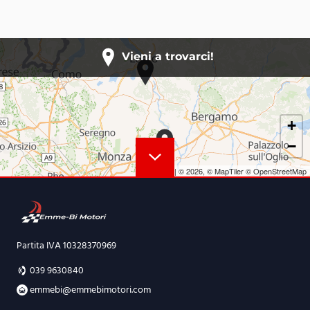
Vieni a trovarci!
+
−
Leaflet
|
© 2026,
© MapTiler
© OpenStreetMap
Partita IVA 10328370969
039 9630840
emmebi@emmebimotori.com