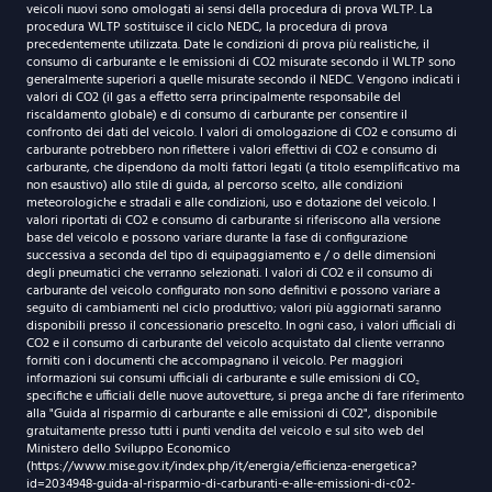
veicoli nuovi sono omologati ai sensi della procedura di prova WLTP. La
procedura WLTP sostituisce il ciclo NEDC, la procedura di prova
precedentemente utilizzata. Date le condizioni di prova più realistiche, il
consumo di carburante e le emissioni di CO2 misurate secondo il WLTP sono
generalmente superiori a quelle misurate secondo il NEDC. Vengono indicati i
valori di CO2 (il gas a effetto serra principalmente responsabile del
riscaldamento globale) e di consumo di carburante per consentire il
confronto dei dati del veicolo. I valori di omologazione di CO2 e consumo di
carburante potrebbero non riflettere i valori effettivi di CO2 e consumo di
carburante, che dipendono da molti fattori legati (a titolo esemplificativo ma
non esaustivo) allo stile di guida, al percorso scelto, alle condizioni
meteorologiche e stradali e alle condizioni, uso e dotazione del veicolo. I
valori riportati di CO2 e consumo di carburante si riferiscono alla versione
base del veicolo e possono variare durante la fase di configurazione
successiva a seconda del tipo di equipaggiamento e / o delle dimensioni
degli pneumatici che verranno selezionati. I valori di CO2 e il consumo di
carburante del veicolo configurato non sono definitivi e possono variare a
seguito di cambiamenti nel ciclo produttivo; valori più aggiornati saranno
disponibili presso il concessionario prescelto. In ogni caso, i valori ufficiali di
CO2 e il consumo di carburante del veicolo acquistato dal cliente verranno
forniti con i documenti che accompagnano il veicolo. Per maggiori
informazioni sui consumi ufficiali di carburante e sulle emissioni di CO₂
specifiche e ufficiali delle nuove autovetture, si prega anche di fare riferimento
alla "Guida al risparmio di carburante e alle emissioni di C02", disponibile
gratuitamente presso tutti i punti vendita del veicolo e sul sito web del
Ministero dello Sviluppo Economico
(https://www.mise.gov.it/index.php/it/energia/efficienza-energetica?
id=2034948-guida-al-risparmio-di-carburanti-e-alle-emissioni-di-c02-