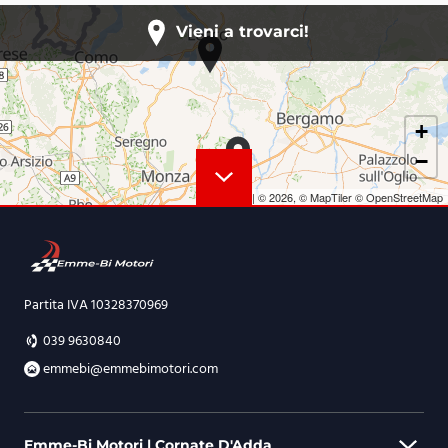
Vieni a trovarci!
+
−
Leaflet
|
© 2026,
© MapTiler
© OpenStreetMap
Partita IVA 10328370969
039 9630840
emmebi@emmebimotori.com
Emme-Bi Motori | Cornate D'Adda