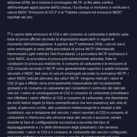
edizione-2016). Se il motore è omologato WLTP, ai fini della verifica
dell'eventuale applicazione dell'Ecotassa / Ecobonus vi invitiamo a verificare il
valore NEDC "Emissioni di CO 2" e la "Tabella consumi ed emissioni NEDC"
riportati nel sito.
(2)
Il valore delle emissioni di CO2 e del consumo di carburante è definito sulla
base di prove ufficiali secondo le disposizioni applicabili in vigore al
momento dell'omologazione. A partire dal 1° settembre 2018, i veicoli nuovi
sono omologati ai sensi della procedura di prova WLTP (Worldwide
Harmonized Light Vehicles Test Procedure). La procedura WLTP sostituisce il
ciclo NEDC, la procedura di prova precedentemente utilizzata. Date le
condizioni di prova più realistiche, il consumo di carburante e le emissioni di
CO2 misurate secondo il WLTP sono generalmente superiori a quelle misurate
secondo il NEDC. Nel caso di veicoli omologati secondo la normativa WLTP, i
valori NEDC indicati derivano dai valori WLTP. Vengono indicati i valori di
CO2 (il gas a effetto serra principalmente responsabile del riscaldamento
globale) e di consumo di carburante per consentire il confronto dei dati del
veicolo. I valori di omologazione di CO2 e consumo di carburante potrebbero
non riflettere i valori effettivi di CO2 e consumo di carburante, che dipendono
da molti fattori legati (a titolo esemplificativo ma non esaustivo) allo stile di
guida, al percorso scelto, alle condizioni meteorologiche e stradali e alle
condizioni, uso e dotazione del veicolo. I valori riportati di CO2 e consumo di
carburante si riferiscono alla versione base del veicolo e possono variare
durante la fase di configurazione successiva a seconda del tipo di
equipaggiamento e / o delle dimensioni degli pneumatici che verranno
selezionati. I valori di CO2 e il consumo di carburante del veicolo configurato