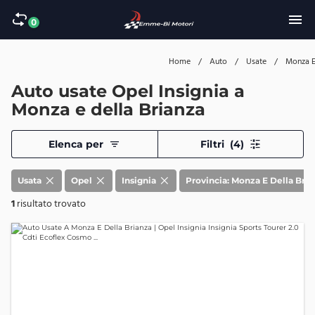
0
Home
/
Auto
/
Usate
/
Monza 
Auto usate Opel Insignia a
Monza e della Brianza
Elenca per
Filtri
(4)
Usata
Opel
Insignia
Provincia: Monza E Della Bria
1
risultato trovato