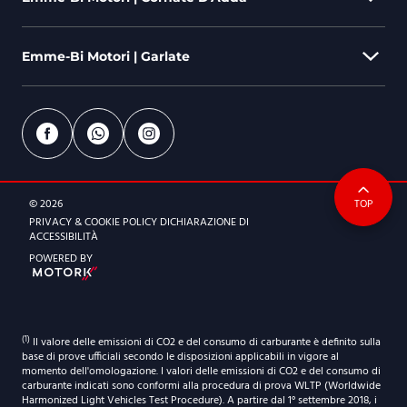
Emme-Bi Motori | Garlate
Via Berlinguer, 44 - 20872 Cornate D'Adda (MB)
039 9630840
emmebi@emmebimotori.com
Via Parini, 578 - 23852 Garlate (LC)
0341 155 1506
ORARI DI APERTURA
© 2026
TOP
emmebi@emmebimotori.com
Dal lunedì al venerdì
PRIVACY & COOKIE POLICY
DICHIARAZIONE DI
9:00-12:30 | 14.30-19:00
ACCESSIBILITÀ
ORARI DI APERTURA
POWERED BY
Sabato
Dal lunedì al venerdì
9:30-12:30 | 14.30-18:30
9:00-12:30 | 14.30-19:00
Sabato
(1)
Il valore delle emissioni di CO2 e del consumo di carburante è definito sulla
9:30-12:30 | 14.30-18:30
base di prove ufficiali secondo le disposizioni applicabili in vigore al
momento dell'omologazione. I valori delle emissioni di CO2 e del consumo di
carburante indicati sono conformi alla procedura di prova WLTP (Worldwide
Harmonized Light Vehicles Test Procedure). A partire dal 1° settembre 2018, i