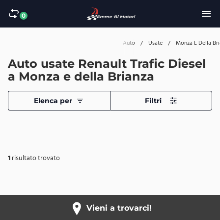
0
Home
/
Auto
/
Usate
/
Monza E Della Br
Auto usate Renault Trafic Diesel
a Monza e della Brianza
Elenca per
Filtri
1
risultato trovato
Vieni a trovarci!