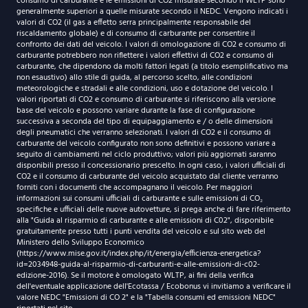
consumo di carburante e le emissioni di CO2 misurate secondo il WLTP sono
generalmente superiori a quelle misurate secondo il NEDC. Vengono indicati i
valori di CO2 (il gas a effetto serra principalmente responsabile del
riscaldamento globale) e di consumo di carburante per consentire il
confronto dei dati del veicolo. I valori di omologazione di CO2 e consumo di
carburante potrebbero non riflettere i valori effettivi di CO2 e consumo di
carburante, che dipendono da molti fattori legati (a titolo esemplificativo ma
non esaustivo) allo stile di guida, al percorso scelto, alle condizioni
meteorologiche e stradali e alle condizioni, uso e dotazione del veicolo. I
valori riportati di CO2 e consumo di carburante si riferiscono alla versione
base del veicolo e possono variare durante la fase di configurazione
successiva a seconda del tipo di equipaggiamento e / o delle dimensioni
degli pneumatici che verranno selezionati. I valori di CO2 e il consumo di
carburante del veicolo configurato non sono definitivi e possono variare a
seguito di cambiamenti nel ciclo produttivo; valori più aggiornati saranno
disponibili presso il concessionario prescelto. In ogni caso, i valori ufficiali di
CO2 e il consumo di carburante del veicolo acquistato dal cliente verranno
forniti con i documenti che accompagnano il veicolo. Per maggiori
informazioni sui consumi ufficiali di carburante e sulle emissioni di CO₂
specifiche e ufficiali delle nuove autovetture, si prega anche di fare riferimento
alla "Guida al risparmio di carburante e alle emissioni di C02", disponibile
gratuitamente presso tutti i punti vendita del veicolo e sul sito web del
Ministero dello Sviluppo Economico
(https://www.mise.gov.it/index.php/it/energia/efficienza-energetica?
id=2034948-guida-al-risparmio-di-carburanti-e-alle-emissioni-di-c02-
edizione-2016). Se il motore è omologato WLTP, ai fini della verifica
dell'eventuale applicazione dell'Ecotassa / Ecobonus vi invitiamo a verificare il
valore NEDC "Emissioni di CO 2" e la "Tabella consumi ed emissioni NEDC"