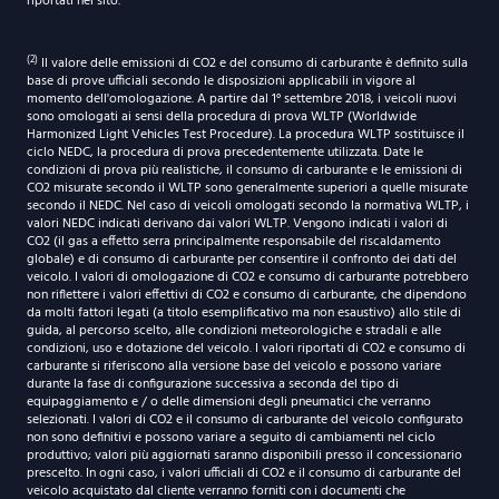
riportati nel sito.
(2)
Il valore delle emissioni di CO2 e del consumo di carburante è definito sulla
base di prove ufficiali secondo le disposizioni applicabili in vigore al
momento dell'omologazione. A partire dal 1° settembre 2018, i veicoli nuovi
sono omologati ai sensi della procedura di prova WLTP (Worldwide
Harmonized Light Vehicles Test Procedure). La procedura WLTP sostituisce il
ciclo NEDC, la procedura di prova precedentemente utilizzata. Date le
condizioni di prova più realistiche, il consumo di carburante e le emissioni di
CO2 misurate secondo il WLTP sono generalmente superiori a quelle misurate
secondo il NEDC. Nel caso di veicoli omologati secondo la normativa WLTP, i
valori NEDC indicati derivano dai valori WLTP. Vengono indicati i valori di
CO2 (il gas a effetto serra principalmente responsabile del riscaldamento
globale) e di consumo di carburante per consentire il confronto dei dati del
veicolo. I valori di omologazione di CO2 e consumo di carburante potrebbero
non riflettere i valori effettivi di CO2 e consumo di carburante, che dipendono
da molti fattori legati (a titolo esemplificativo ma non esaustivo) allo stile di
guida, al percorso scelto, alle condizioni meteorologiche e stradali e alle
condizioni, uso e dotazione del veicolo. I valori riportati di CO2 e consumo di
carburante si riferiscono alla versione base del veicolo e possono variare
durante la fase di configurazione successiva a seconda del tipo di
equipaggiamento e / o delle dimensioni degli pneumatici che verranno
selezionati. I valori di CO2 e il consumo di carburante del veicolo configurato
non sono definitivi e possono variare a seguito di cambiamenti nel ciclo
produttivo; valori più aggiornati saranno disponibili presso il concessionario
prescelto. In ogni caso, i valori ufficiali di CO2 e il consumo di carburante del
veicolo acquistato dal cliente verranno forniti con i documenti che