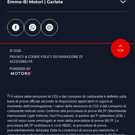
Emme-Bi Motori | Garlate
Via Berlinguer, 44 - 20872 Cornate D'Adda (MB)
039 9630840
emmebi@emmebimotori.com
Via Parini, 578 - 23852 Garlate (LC)
0341 155 1506
ORARI DI APERTURA
© 2026
TOP
emmebi@emmebimotori.com
Dal lunedì al venerdì
PRIVACY & COOKIE POLICY
DICHIARAZIONE DI
9:00-12:30 | 14.30-19:00
ACCESSIBILITÀ
ORARI DI APERTURA
POWERED BY
Sabato
Dal lunedì al venerdì
9:30-12:30 | 14.30-18:30
9:00-12:30 | 14.30-19:00
Sabato
(1)
Il valore delle emissioni di CO2 e del consumo di carburante è definito sulla
9:30-12:30 | 14.30-18:30
base di prove ufficiali secondo le disposizioni applicabili in vigore al
momento dell'omologazione. I valori delle emissioni di CO2 e del consumo di
carburante indicati sono conformi alla procedura di prova WLTP (Worldwide
Harmonized Light Vehicles Test Procedure). A partire dal 1° settembre 2018, i
veicoli nuovi sono omologati ai sensi della procedura di prova WLTP. La
procedura WLTP sostituisce il ciclo NEDC, la procedura di prova
precedentemente utilizzata. Date le condizioni di prova più realistiche, il