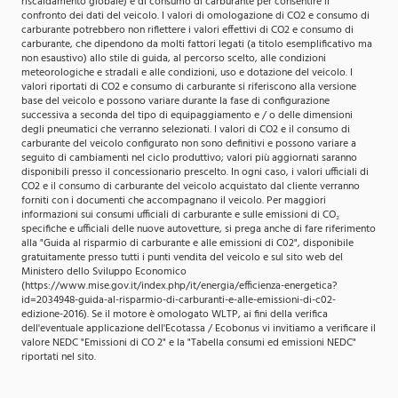
riscaldamento globale) e di consumo di carburante per consentire il
confronto dei dati del veicolo. I valori di omologazione di CO2 e consumo di
carburante potrebbero non riflettere i valori effettivi di CO2 e consumo di
carburante, che dipendono da molti fattori legati (a titolo esemplificativo ma
non esaustivo) allo stile di guida, al percorso scelto, alle condizioni
meteorologiche e stradali e alle condizioni, uso e dotazione del veicolo. I
valori riportati di CO2 e consumo di carburante si riferiscono alla versione
base del veicolo e possono variare durante la fase di configurazione
successiva a seconda del tipo di equipaggiamento e / o delle dimensioni
degli pneumatici che verranno selezionati. I valori di CO2 e il consumo di
carburante del veicolo configurato non sono definitivi e possono variare a
seguito di cambiamenti nel ciclo produttivo; valori più aggiornati saranno
disponibili presso il concessionario prescelto. In ogni caso, i valori ufficiali di
CO2 e il consumo di carburante del veicolo acquistato dal cliente verranno
forniti con i documenti che accompagnano il veicolo. Per maggiori
informazioni sui consumi ufficiali di carburante e sulle emissioni di CO₂
specifiche e ufficiali delle nuove autovetture, si prega anche di fare riferimento
alla "Guida al risparmio di carburante e alle emissioni di C02", disponibile
gratuitamente presso tutti i punti vendita del veicolo e sul sito web del
Ministero dello Sviluppo Economico
(https://www.mise.gov.it/index.php/it/energia/efficienza-energetica?
id=2034948-guida-al-risparmio-di-carburanti-e-alle-emissioni-di-c02-
edizione-2016). Se il motore è omologato WLTP, ai fini della verifica
dell'eventuale applicazione dell'Ecotassa / Ecobonus vi invitiamo a verificare il
valore NEDC "Emissioni di CO 2" e la "Tabella consumi ed emissioni NEDC"
riportati nel sito.