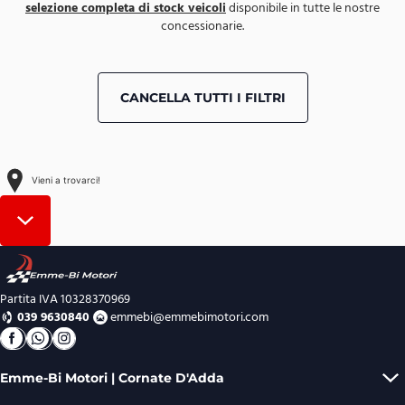
selezione completa di stock veicoli
disponibile in tutte le nostre
concessionarie.
CANCELLA TUTTI I FILTRI
+
−
Vieni a trovarci!
Leaflet
|
© 2026,
© MapTiler
© OpenStreetMap
Partita IVA 10328370969
039 9630840
emmebi@emmebimotori.com
Emme-Bi Motori | Cornate D'Adda