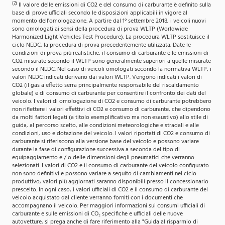
(2)
Il valore delle emissioni di CO2 e del consumo di carburante è definito sulla
base di prove ufficiali secondo le disposizioni applicabili in vigore al
momento dell'omologazione. A partire dal 1° settembre 2018, i veicoli nuovi
sono omologati ai sensi della procedura di prova WLTP (Worldwide
Harmonized Light Vehicles Test Procedure). La procedura WLTP sostituisce il
ciclo NEDC, la procedura di prova precedentemente utilizzata. Date le
condizioni di prova più realistiche, il consumo di carburante e le emissioni di
CO2 misurate secondo il WLTP sono generalmente superiori a quelle misurate
secondo il NEDC. Nel caso di veicoli omologati secondo la normativa WLTP, i
valori NEDC indicati derivano dai valori WLTP. Vengono indicati i valori di
CO2 (il gas a effetto serra principalmente responsabile del riscaldamento
globale) e di consumo di carburante per consentire il confronto dei dati del
veicolo. I valori di omologazione di CO2 e consumo di carburante potrebbero
non riflettere i valori effettivi di CO2 e consumo di carburante, che dipendono
da molti fattori legati (a titolo esemplificativo ma non esaustivo) allo stile di
guida, al percorso scelto, alle condizioni meteorologiche e stradali e alle
condizioni, uso e dotazione del veicolo. I valori riportati di CO2 e consumo di
carburante si riferiscono alla versione base del veicolo e possono variare
durante la fase di configurazione successiva a seconda del tipo di
equipaggiamento e / o delle dimensioni degli pneumatici che verranno
selezionati. I valori di CO2 e il consumo di carburante del veicolo configurato
non sono definitivi e possono variare a seguito di cambiamenti nel ciclo
produttivo; valori più aggiornati saranno disponibili presso il concessionario
prescelto. In ogni caso, i valori ufficiali di CO2 e il consumo di carburante del
veicolo acquistato dal cliente verranno forniti con i documenti che
accompagnano il veicolo. Per maggiori informazioni sui consumi ufficiali di
carburante e sulle emissioni di CO₂ specifiche e ufficiali delle nuove
autovetture, si prega anche di fare riferimento alla "Guida al risparmio di