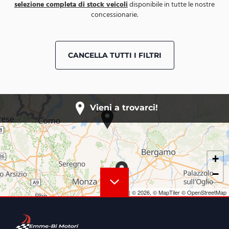
selezione completa di stock veicoli
disponibile in tutte le nostre
concessionarie.
CANCELLA TUTTI I FILTRI
Vieni a trovarci!
+
−
Leaflet
|
© 2026,
© MapTiler
© OpenStreetMap