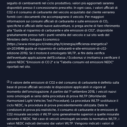
seguito di cambiamenti nel ciclo produttivo; valori più aggiornati saranno
disponibili presso il concessionario prescelto. In ogni caso, i valori ufficiali di
CO2 e il consumo di carburante del veicolo acquistato dal cliente verranno
forniti con i documenti che accompagnano il veicolo. Per maggiori
informazioni sui consumi ufficiali di carburante e sulle emissioni di CO₂
specifiche e ufficiali delle nuove autovetture, si prega anche di fare riferimento
alla "Guida al risparmio di carburante e alle emissioni di C02", disponibile
gratuitamente presso tutti i punti vendita del veicolo e sul sito web del
Ministero dello Sviluppo Economico
(https://www.mise.gov.it/index.php/it/energia/efficienza-energetica?
id=2034948-guida-al-risparmio-di-carburanti-e-alle-emissioni-di-c02-
edizione-2016). Se il motore è omologato WLTP, ai fini della verifica
dell'eventuale applicazione dell'Ecotassa / Ecobonus vi invitiamo a verificare il
valore NEDC "Emissioni di CO 2" e la "Tabella consumi ed emissioni NEDC"
riportati nel sito.
(2)
Il valore delle emissioni di CO2 e del consumo di carburante è definito sulla
base di prove ufficiali secondo le disposizioni applicabili in vigore al
momento dell'omologazione. A partire dal 1° settembre 2018, i veicoli nuovi
sono omologati ai sensi della procedura di prova WLTP (Worldwide
Harmonized Light Vehicles Test Procedure). La procedura WLTP sostituisce il
ciclo NEDC, la procedura di prova precedentemente utilizzata. Date le
condizioni di prova più realistiche, il consumo di carburante e le emissioni di
CO2 misurate secondo il WLTP sono generalmente superiori a quelle misurate
secondo il NEDC. Nel caso di veicoli omologati secondo la normativa WLTP, i
valori NEDC indicati derivano dai valori WLTP. Vengono indicati i valori di