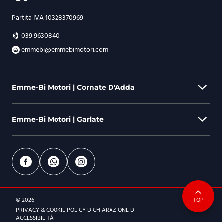
Partita IVA 10328370969
039 9630840
emmebi@emmebimotori.com
Emme-Bi Motori | Cornate D'Adda
Emme-Bi Motori | Garlate
Via Berlinguer, 44 - 20872 Cornate D'Adda (MB)
039 9630840
emmebi@emmebimotori.com
Via Parini, 578 - 23852 Garlate (LC)
0341 155 1506
ORARI DI APERTURA
© 2026
TOP
emmebi@emmebimotori.com
Dal lunedì al venerdì
PRIVACY & COOKIE POLICY
DICHIARAZIONE DI
9:00-12:30 | 14.30-19:00
ACCESSIBILITÀ