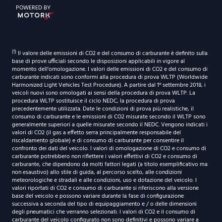
ORARI DI APERTURA
POWERED BY
Sabato
Dal lunedì al venerdì
9:30-12:30 | 14.30-18:30
9:00-12:30 | 14.30-19:00
Sabato
(1)
Il valore delle emissioni di CO2 e del consumo di carburante è definito sulla
9:30-12:30 | 14.30-18:30
base di prove ufficiali secondo le disposizioni applicabili in vigore al
momento dell'omologazione. I valori delle emissioni di CO2 e del consumo di
carburante indicati sono conformi alla procedura di prova WLTP (Worldwide
Harmonized Light Vehicles Test Procedure). A partire dal 1° settembre 2018, i
veicoli nuovi sono omologati ai sensi della procedura di prova WLTP. La
procedura WLTP sostituisce il ciclo NEDC, la procedura di prova
precedentemente utilizzata. Date le condizioni di prova più realistiche, il
consumo di carburante e le emissioni di CO2 misurate secondo il WLTP sono
generalmente superiori a quelle misurate secondo il NEDC. Vengono indicati i
valori di CO2 (il gas a effetto serra principalmente responsabile del
riscaldamento globale) e di consumo di carburante per consentire il
confronto dei dati del veicolo. I valori di omologazione di CO2 e consumo di
carburante potrebbero non riflettere i valori effettivi di CO2 e consumo di
carburante, che dipendono da molti fattori legati (a titolo esemplificativo ma
non esaustivo) allo stile di guida, al percorso scelto, alle condizioni
meteorologiche e stradali e alle condizioni, uso e dotazione del veicolo. I
valori riportati di CO2 e consumo di carburante si riferiscono alla versione
base del veicolo e possono variare durante la fase di configurazione
successiva a seconda del tipo di equipaggiamento e / o delle dimensioni
degli pneumatici che verranno selezionati. I valori di CO2 e il consumo di
carburante del veicolo configurato non sono definitivi e possono variare a