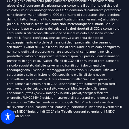
CO2 (il gas a effetto serra principalmente responsabile del riscaldamento
globale) e di consumo di carburante per consentire il confronto dei dati del
veicolo. I valori di omologazione di CO2 e consumo di carburante potrebbero
non riflettere i valori effettivi di CO2 e consumo di carburante, che dipendono
da molti fattori legati (a titolo esemplificativo ma non esaustivo) allo stile di
guida, al percorso scelto, alle condizioni meteorologiche e stradali e alle
condizioni, uso e dotazione del veicolo. I valori riportati di CO2 e consumo di
carburante si riferiscono alla versione base del veicolo e possono variare
durante la fase di configurazione successiva a seconda del tipo di
equipaggiamento e / o delle dimensioni degli pneumatici che verranno
selezionati. I valori di CO2 e il consumo di carburante del veicolo configurato
non sono definitivi e possono variare a seguito di cambiamenti nel ciclo
produttivo; valori più aggiornati saranno disponibili presso il concessionario
prescelto. In ogni caso, i valori ufficiali di CO2 e il consumo di carburante del
veicolo acquistato dal cliente verranno forniti con i documenti che
accompagnano il veicolo. Per maggiori informazioni sui consumi ufficiali di
carburante e sulle emissioni di CO₂ specifiche e ufficiali delle nuove
autovetture, si prega anche di fare riferimento alla "Guida al risparmio di
carburante e alle emissioni di C02", disponibile gratuitamente presso tutti i
punti vendita del veicolo e sul sito web del Ministero dello Sviluppo
Economico (https://www.mise.gov.it/index.php/it/energia/efficienza-
energetica?id=2034948-guida-al-risparmio-di-carburanti-e-alle-emissioni-di-
c02-edizione-2016). Se il motore è omologato WLTP, ai fini della verifica
dell'eventuale applicazione dell'Ecotassa / Ecobonus vi invitiamo a verificare il
valore NEDC "Emissioni di CO 2" e la "Tabella consumi ed emissioni NEDC"
riportati nel sito.